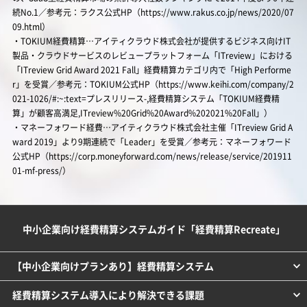
続No.1／参考元：ラクス公式HP（https://www.rakus.co.jp/news/2020/07
09.html）
・TOKIUM経費精算…アイティクラウド株式会社が提供するビジネス向けIT
製品・クラウドサービスのレビュープラットフォーム「ITreview」における
「ITreview Grid Award 2021 Fall」経費精算カテゴリ内で「High Performe
r」を受賞／参考元：TOKIUM公式HP（https://www.keihi.com/company/2
021-1026/#:~:text=プレスリリース-,経費精算システム「TOKIUM経費精
算」が顧客高満足,ITreview%20Grid%20Award%202021%20Fall」）
・マネーフォワード経費…アイティクラウド株式会社主催「ITreview Grid A
ward 2019」より9期連続で「Leader」を受賞／参考元：マネーフォワード
公式HP（https://corp.moneyforward.com/news/release/service/201911
01-mf-press/）
中小企業向け経費精算システムガイド「経費精算Recreate」
【中小企業向けプランあり】経費精算システム
経費精算システム導入により解決できる課題