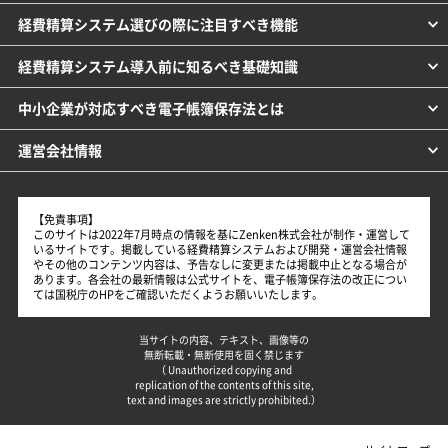
経費精算システム選びの際に注目すべき機能
経費精算システム導入前に知るべき基礎知識
中小企業が対応すべき電子帳簿保存法とは
運営会社情報
【免責事項】
このサイトは2022年7月時点の情報を基にZenken株式会社が制作・運営して
いるサイトです。掲載している経費精算システムおよび開発・運営会社情報
やその他のコンテンツ内容は、予告なしに変更または掲載中止となる場合が
あります。各会社の最新情報は公式サイトを、電子帳簿保存法の改正につい
ては国税庁のHPをご確認いただくようお願いいたします。
当サイトの内容、テキスト、画像等の
無断転載・無断使用を固く禁じます
（ Unauthorized copying and
replication of the contents of this site,
text and images are strictly prohibited.）