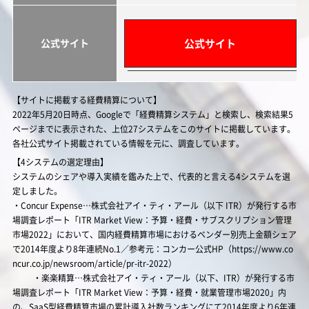
公式サイト
公式サイト
【サイトに掲載する経費精算について】
2022年5月20日時点、Googleで「経費精算システム」と検索し、検索結果5
ページまでに表示された、上位27システムをこのサイトに掲載しています。
各社公式サイト掲載されている情報を元に、調査しています。
【4システムの選定理由】
システムのシェアや導入実績を鑑みた上で、代表的と言える4システムを選
定しました。
・Concur Expense…株式会社アイ・ティ・アール（以下 ITR）が発行する市
場調査レポート「ITR Market View：予算・経費・サブスクリプション管理
市場2022」において、国内経費精算市場におけるベンダー別売上金額シェア
で2014年度より8年連続No.1／参考元：コンカー公式HP（https://www.co
ncur.co.jp/newsroom/article/pr-itr-2022）
・楽楽精算…株式会社アイ・ティ・アール（以下、ITR）が発行する市
場調査レポート「ITR Market View：予算・経費・就業管理市場2020」内
の、SaaS型経費精算市場の累計導入社数ランキングにて2014年度より6年連