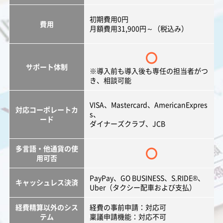
初期費用0円
費用
月額費用31,900円～（税込み）
〇
サポート体制
※導入前も導入後も専任の担当者がつ
き、相談可能
VISA、Mastercard、AmericanExpres
対応コーポレートカ
s、
ード
ダイナーズクラブ、JCB
多言語・他通貨の使
〇
用可否
PayPay、GO BUSINESS、S.RIDE®、
キャッシュレス決済
Uber（タクシー配車および支払）
経費精算以外のシス
経費の事前申請：対応可
テム
稟議申請機能：対応不可