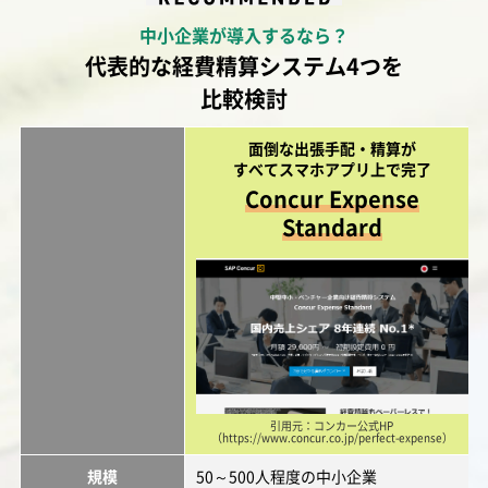
中小企業が導入するなら？
代表的な経費精算システム4つを
比較検討
面倒な出張手配・精算が
すべてスマホアプリ上で完了
Concur Expense
Standard
引用元：コンカー公式HP
（https://www.concur.co.jp/perfect-expense）
規模
50～500人程度の中小企業