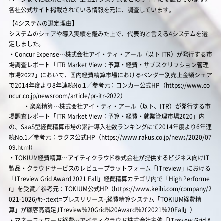
各社公式サイト掲載されている情報を元に、調査しています。
【4システムの選定理由】
システムのシェアや導入実績を鑑みた上で、代表的と言える4システムを選
定しました。
・Concur Expense…株式会社アイ・ティ・アール（以下 ITR）が発行する市
場調査レポート「ITR Market View：予算・経費・サブスクリプション管理
市場2022」において、国内経費精算市場におけるベンダー別売上金額シェア
で2014年度より8年連続No.1／参考元：コンカー公式HP（https://www.co
ncur.co.jp/newsroom/article/pr-itr-2022）
・楽楽精算…株式会社アイ・ティ・アール（以下、ITR）が発行する市
場調査レポート「ITR Market View：予算・経費・就業管理市場2020」内
の、SaaS型経費精算市場の累計導入社数ランキングにて2014年度より6年連
続No.1／参考元：ラクス公式HP（https://www.rakus.co.jp/news/2020/07
09.html）
・TOKIUM経費精算…アイティクラウド株式会社が提供するビジネス向けIT
製品・クラウドサービスのレビュープラットフォーム「ITreview」における
「ITreview Grid Award 2021 Fall」経費精算カテゴリ内で「High Performe
r」を受賞／参考元：TOKIUM公式HP（https://www.keihi.com/company/2
021-1026/#:~:text=プレスリリース-,経費精算システム「TOKIUM経費精
算」が顧客高満足,ITreview%20Grid%20Award%202021%20Fall」）
・マネーフォワード経費…アイティクラウド株式会社主催「ITreview Grid A