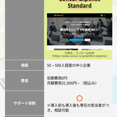
Standard
引用元：コンカー公式HP
（https://www.concur.co.jp/perfect-expense）
規模
50～500人程度の中小企業
初期費用0円
費用
月額費用31,900円～（税込み）
〇
サポート体制
※導入前も導入後も専任の担当者がつ
き、相談可能