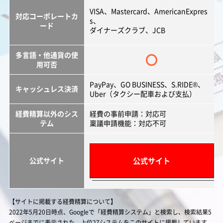
VISA、Mastercard、AmericanExpres
対応コーポレートカ
s、
ード
ダイナーズクラブ、JCB
多言語・他通貨の使
〇
用可否
PayPay、GO BUSINESS、S.RIDE®、
キャッシュレス決済
Uber（タクシー配車および支払）
経費精算以外のシス
経費の事前申請：対応可
テム
稟議申請機能：対応不可
公式サイト
公式サイト
【サイトに掲載する経費精算について】
2022年5月20日時点、Googleで「経費精算システム」と検索し、検索結果5
ページまでに表示された、上位27システムをこのサイトに掲載しています。