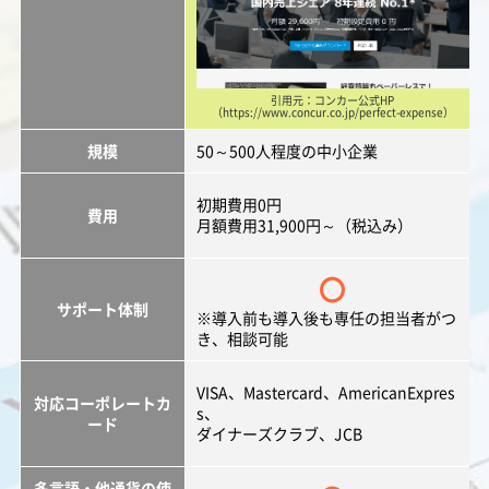
引用元：コンカー公式HP
（https://www.concur.co.jp/perfect-expense）
規模
50～500人程度の中小企業
初期費用0円
費用
月額費用31,900円～（税込み）
〇
サポート体制
※導入前も導入後も専任の担当者がつ
き、相談可能
VISA、Mastercard、AmericanExpres
対応コーポレートカ
s、
ード
ダイナーズクラブ、JCB
多言語・他通貨の使