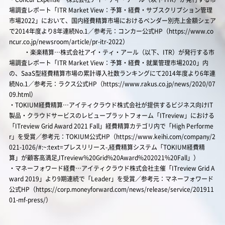
場調査レポート「ITR Market View：予算・経費・サブスクリプション管理
市場2022」において、国内経費精算市場におけるベンダー別売上金額シェア
で2014年度より8年連続No.1／参考元：コンカー公式HP（https://www.co
ncur.co.jp/newsroom/article/pr-itr-2022）
・楽楽精算…株式会社アイ・ティ・アール（以下、ITR）が発行する市
場調査レポート「ITR Market View：予算・経費・就業管理市場2020」内
の、SaaS型経費精算市場の累計導入社数ランキングにて2014年度より6年連
続No.1／参考元：ラクス公式HP（https://www.rakus.co.jp/news/2020/07
09.html）
・TOKIUM経費精算…アイティクラウド株式会社が提供するビジネス向けIT
製品・クラウドサービスのレビュープラットフォーム「ITreview」における
「ITreview Grid Award 2021 Fall」経費精算カテゴリ内で「High Performe
r」を受賞／参考元：TOKIUM公式HP（https://www.keihi.com/company/2
021-1026/#:~:text=プレスリリース-,経費精算システム「TOKIUM経費精
算」が顧客高満足,ITreview%20Grid%20Award%202021%20Fall」）
・マネーフォワード経費…アイティクラウド株式会社主催「ITreview Grid A
ward 2019」より9期連続で「Leader」を受賞／参考元：マネーフォワード
公式HP（https://corp.moneyforward.com/news/release/service/201911
01-mf-press/）